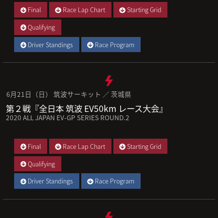
Final
Race Lap Chart
Starting Grid
Qualifying
Driver Standings
Race Program
6月21日（日） 筑波サーキット ／ 茨城県
第２戦『全日本 筑波 EV50km レース大会』
2020 ALL JAPAN EV-GP SERIES ROUND.2
Final
Race Lap Chart
Starting Grid
Qualifying
Driver Standings
Race Program