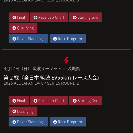
Final
Race Lap Chart
Starting Grid
Qualifying
Driver Standings
Race Program
4月27日（日） 筑波サーキット ／ 茨城県
第２戦『全日本 筑波 EV55km レース大会』
2025 ALL JAPAN EV-GP SERIES ROUND.2
Final
Race Lap Chart
Starting Grid
Qualifying
Driver Standings
Race Program