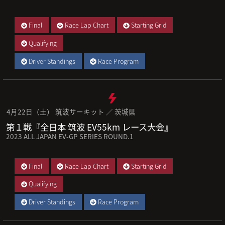
Final
Race Lap Chart
Starting Grid
Qualifying
Driver Standings
Race Program
4月22日（土） 筑波サーキット ／ 茨城県
第１戦『全日本 筑波 EV55km レース大会』
2023 ALL JAPAN EV-GP SERIES ROUND.1
Final
Race Lap Chart
Starting Grid
Qualifying
Driver Standings
Race Program