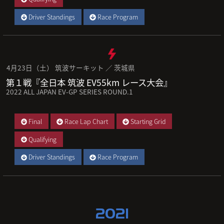
Driver Standings
Race Program
4月23日（土） 筑波サーキット ／ 茨城県
第１戦『全日本 筑波 EV55km レース大会』
2022 ALL JAPAN EV-GP SERIES ROUND.1
Final
Race Lap Chart
Starting Grid
Qualifying
Driver Standings
Race Program
2021