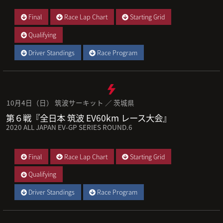
Final
Race Lap Chart
Starting Grid
Qualifying
Driver Standings
Race Program
10月4日（日） 筑波サーキット ／ 茨城県
第６戦『全日本 筑波 EV60km レース大会』
2020 ALL JAPAN EV-GP SERIES ROUND.6
Final
Race Lap Chart
Starting Grid
Qualifying
Driver Standings
Race Program