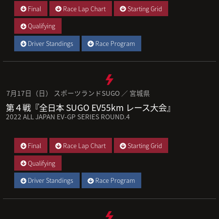
Final
Race Lap Chart
Starting Grid
Qualifying
Driver Standings
Race Program
7月17日（日） スポーツランドSUGO ／ 宮城県
第４戦『全日本 SUGO EV55km レース大会』
2022 ALL JAPAN EV-GP SERIES ROUND.4
Final
Race Lap Chart
Starting Grid
Qualifying
Driver Standings
Race Program