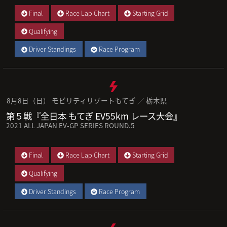
Final
Race Lap Chart
Starting Grid
Qualifying
Driver Standings
Race Program
8月8日（日） モビリティリゾートもてぎ ／ 栃木県
第５戦『全日本 もてぎ EV55km レース大会』
2021 ALL JAPAN EV-GP SERIES ROUND.5
Final
Race Lap Chart
Starting Grid
Qualifying
Driver Standings
Race Program