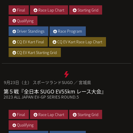
Final
Race Lap Chart
Starting Grid
Qualifying
Driver Standings
Race Program
CQ EV Kart Final
CQ EV Kart Race Lap Chart
CQ EV Kart Starting Grid
9月23日（土） スポーツランドSUGO ／ 宮城県
第５戦『全日本 SUGO EV55km レース大会』
2023 ALL JAPAN EV-GP SERIES ROUND.5
Final
Race Lap Chart
Starting Grid
Qualifying