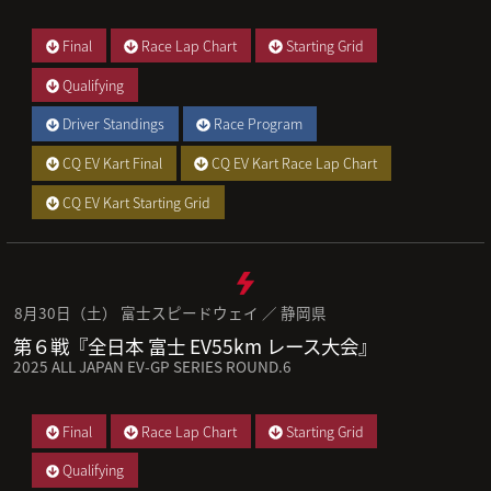
Final
Race Lap Chart
Starting Grid
Qualifying
Driver Standings
Race Program
CQ EV Kart Final
CQ EV Kart Race Lap Chart
CQ EV Kart Starting Grid
8月30日（土） 富士スピードウェイ ／ 静岡県
第６戦『全日本 富士 EV55km レース大会』
2025 ALL JAPAN EV-GP SERIES ROUND.6
Final
Race Lap Chart
Starting Grid
Qualifying