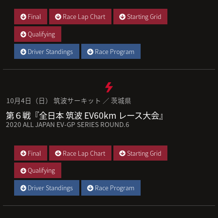
Final
Race Lap Chart
Starting Grid
Qualifying
Driver Standings
Race Program
10月4日（日） 筑波サーキット ／ 茨城県
第６戦『全日本 筑波 EV60km レース大会』
2020 ALL JAPAN EV-GP SERIES ROUND.6
Final
Race Lap Chart
Starting Grid
Qualifying
Driver Standings
Race Program