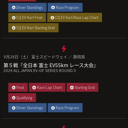
Driver Standings
Race Program
CQ EV Kart Final
CQ EV Kart Race Lap Chart
CQ EV Kart Starting Grid
9月28日（土） 富士スピードウェイ ／ 静岡県
第５戦『全日本 富士 EV55km レース大会』
2024 ALL JAPAN EV-GP SERIES ROUND.5
Final
Race Lap Chart
Starting Grid
Qualifying
Driver Standings
Race Program