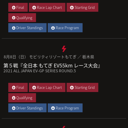
Final
Race Lap Chart
Starting Grid
Qualifying
Driver Standings
Race Program
8月8日（日） モビリティリゾートもてぎ ／ 栃木県
第５戦『全日本 もてぎ EV55km レース大会』
2021 ALL JAPAN EV-GP SERIES ROUND.5
Final
Race Lap Chart
Starting Grid
Qualifying
Driver Standings
Race Program