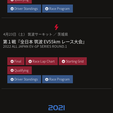
Driver Standings
Race Program
4月23日（土） 筑波サーキット ／ 茨城県
第１戦『全日本 筑波 EV55km レース大会』
2022 ALL JAPAN EV-GP SERIES ROUND.1
Final
Race Lap Chart
Starting Grid
Qualifying
Driver Standings
Race Program
2021