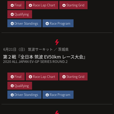
Final
Race Lap Chart
Starting Grid
Qualifying
Driver Standings
Race Program
6月21日（日） 筑波サーキット ／ 茨城県
第２戦『全日本 筑波 EV50km レース大会』
2020 ALL JAPAN EV-GP SERIES ROUND.2
Final
Race Lap Chart
Starting Grid
Qualifying
Driver Standings
Race Program