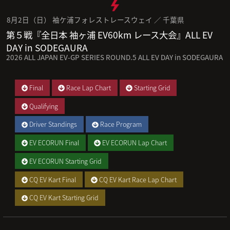
8月2日（日） 袖ケ浦フォレストレースウェイ ／ 千葉県
第５戦『全日本 袖ヶ浦 EV60km レース大会』ALL EV
DAY in SODEGAURA
2026 ALL JAPAN EV-GP SERIES ROUND.5 ALL EV DAY in SODEGAURA
Final
Race Lap Chart
Starting Grid
Qualifying
Driver Standings
Race Program
EV ECORUN Final
EV ECORUN Lap Chart
EV ECORUN Starting Grid
CQ EV Kart Final
CQ EV Kart Race Lap Chart
CQ EV Kart Starting Grid