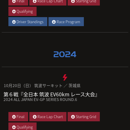
Final
Race Lap Chart
Starting Grid
Qualifying
Driver Standings
Race Program
2024
10月20日（日） 筑波サーキット ／ 茨城県
第６戦『全日本 筑波 EV60km レース大会』
2024 ALL JAPAN EV-GP SERIES ROUND.6
Final
Race Lap Chart
Starting Grid
Qualifying