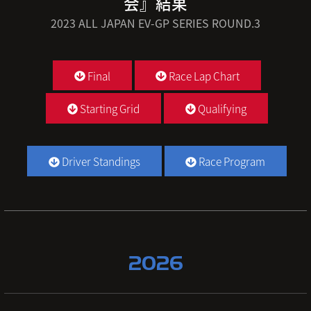
会』結果
2023 ALL JAPAN EV-GP SERIES ROUND.3
Final
Race Lap Chart
Starting Grid
Qualifying
Driver Standings
Race Program
2026