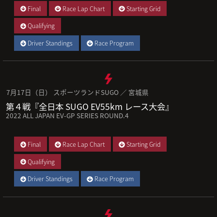
Final
Race Lap Chart
Starting Grid
Qualifying
Driver Standings
Race Program
7月17日（日） スポーツランドSUGO ／ 宮城県
第４戦『全日本 SUGO EV55km レース大会』
2022 ALL JAPAN EV-GP SERIES ROUND.4
Final
Race Lap Chart
Starting Grid
Qualifying
Driver Standings
Race Program