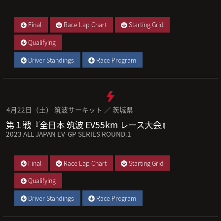
Final
Race Lap Chart
Starting Grid
Qualifying
Driver Standings
Race Program
4月22日（土） 筑波サーキット ／ 茨城県
第１戦『全日本 筑波 EV55km レース大会』
2023 ALL JAPAN EV-GP SERIES ROUND.1
Final
Race Lap Chart
Starting Grid
Qualifying
Driver Standings
Race Program