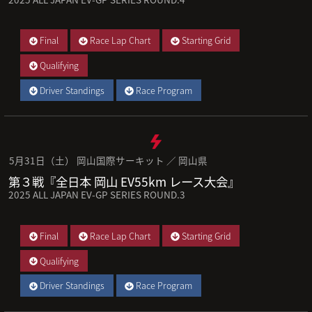
Final
Race Lap Chart
Starting Grid
Qualifying
Driver Standings
Race Program
5月31日（土） 岡山国際サーキット ／ 岡山県
第３戦『全日本 岡山 EV55km レース大会』
2025 ALL JAPAN EV-GP SERIES ROUND.3
Final
Race Lap Chart
Starting Grid
Qualifying
Driver Standings
Race Program