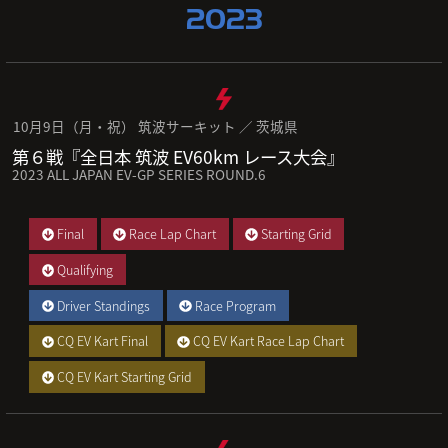
2023
10月9日（月・祝） 筑波サーキット ／ 茨城県
第６戦『全日本 筑波 EV60km レース大会』
2023 ALL JAPAN EV-GP SERIES ROUND.6
Final
Race Lap Chart
Starting Grid
Qualifying
Driver Standings
Race Program
CQ EV Kart Final
CQ EV Kart Race Lap Chart
CQ EV Kart Starting Grid