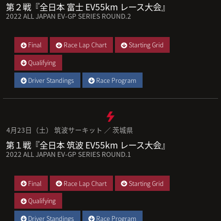
第２戦『全日本 富士 EV55km レース大会』
2022 ALL JAPAN EV-GP SERIES ROUND.2
Final
Race Lap Chart
Starting Grid
Qualifying
Driver Standings
Race Program
4月23日（土） 筑波サーキット ／ 茨城県
第１戦『全日本 筑波 EV55km レース大会』
2022 ALL JAPAN EV-GP SERIES ROUND.1
Final
Race Lap Chart
Starting Grid
Qualifying
Driver Standings
Race Program