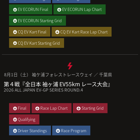
EV ECORUN Final
EV ECORUN Lap Chart
EV ECORUN Starting Grid
CQ EV Kart Final
CQ EV Kart Race Lap Chart
CQ EV Kart Starting Grid
8月1日（土） 袖ケ浦フォレストレースウェイ ／ 千葉県
第４戦『全日本 袖ヶ浦 EV55km レース大会』
2026 ALL JAPAN EV-GP SERIES ROUND.4
Final
Race Lap Chart
Starting Grid
Qualifying
Driver Standings
Race Program