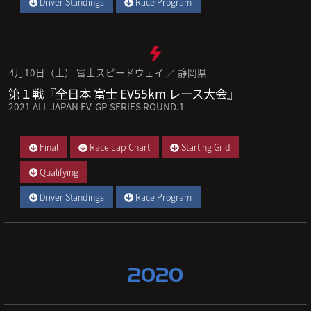
Driver Standings
Race Program
4月10日（土） 富士スピードウェイ ／ 静岡県
第１戦『全日本 富士 EV55km レース大会』
2021 ALL JAPAN EV-GP SERIES ROUND.1
Final
Race Lap Chart
Starting Grid
Qualifying
Driver Standings
Race Program
2020