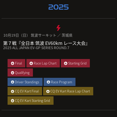
2025
10月19日（日） 筑波サーキット ／ 茨城県
第７戦『全日本 筑波 EV60km レース大会』
2025 ALL JAPAN EV-GP SERIES ROUND.7
Final
Race Lap Chart
Starting Grid
Qualifying
Driver Standings
Race Program
CQ EV Kart Final
CQ EV Kart Race Lap Chart
CQ EV Kart Starting Grid