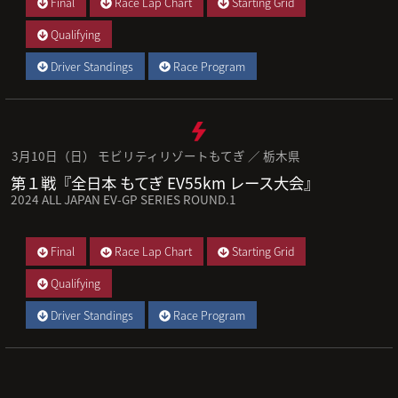
Final
Race Lap Chart
Starting Grid
Qualifying
Driver Standings
Race Program
3月10日（日） モビリティリゾートもてぎ ／ 栃木県
第１戦『全日本 もてぎ EV55km レース大会』
2024 ALL JAPAN EV-GP SERIES ROUND.1
Final
Race Lap Chart
Starting Grid
Qualifying
Driver Standings
Race Program