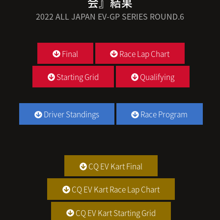
会』結果
2022 ALL JAPAN EV-GP SERIES ROUND.6
Final
Race Lap Chart
Starting Grid
Qualifying
Driver Standings
Race Program
CQ EV Kart Final
CQ EV Kart Race Lap Chart
CQ EV Kart Starting Grid