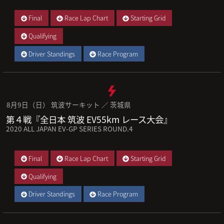
Final
Race Lap Chart
Starting Grid
Qualifying
Driver Standings
Race Program
8月9日（日） 筑波サーキット ／ 茨城県
第４戦『全日本 筑波 EV55km レース大会』
2020 ALL JAPAN EV-GP SERIES ROUND.4
Final
Race Lap Chart
Starting Grid
Qualifying
Driver Standings
Race Program