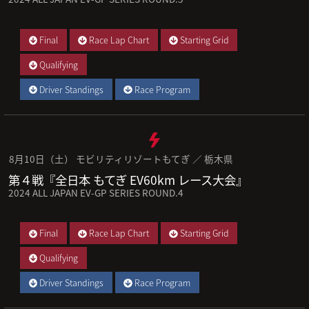
Final
Race Lap Chart
Starting Grid
Qualifying
Driver Standings
Race Program
8月10日（土） モビリティリゾートもてぎ ／ 栃木県
第４戦『全日本 もてぎ EV60km レース大会』
2024 ALL JAPAN EV-GP SERIES ROUND.4
Final
Race Lap Chart
Starting Grid
Qualifying
Driver Standings
Race Program