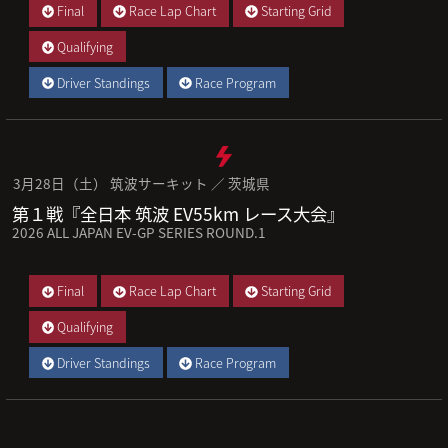
Final
Race Lap Chart
Starting Grid
Qualifying
Driver Standings
Race Program
3月28日（土） 筑波サーキット ／ 茨城県
第１戦『全日本 筑波 EV55km レース大会』
2026 ALL JAPAN EV-GP SERIES ROUND.1
Final
Race Lap Chart
Starting Grid
Qualifying
Driver Standings
Race Program