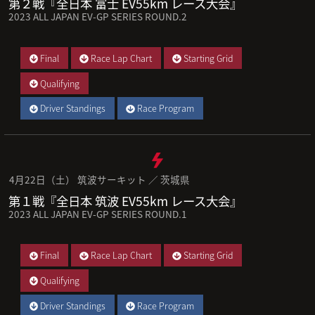
第２戦『全日本 富士 EV55km レース大会』
2023 ALL JAPAN EV-GP SERIES ROUND.2
Final
Race Lap Chart
Starting Grid
Qualifying
Driver Standings
Race Program
4月22日（土） 筑波サーキット ／ 茨城県
第１戦『全日本 筑波 EV55km レース大会』
2023 ALL JAPAN EV-GP SERIES ROUND.1
Final
Race Lap Chart
Starting Grid
Qualifying
Driver Standings
Race Program