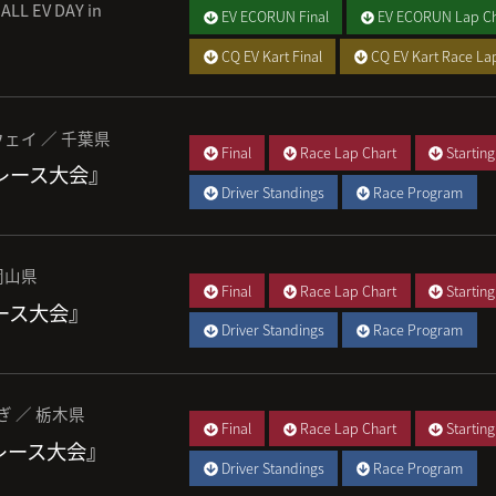
ALL EV DAY in
EV ECORUN Final
EV ECORUN Lap Ch
CQ EV Kart Final
CQ EV Kart Race La
ェイ ／ 千葉県
Final
Race Lap Chart
Starting
 レース大会』
Driver Standings
Race Program
岡山県
Final
Race Lap Chart
Starting
レース大会』
Driver Standings
Race Program
ぎ ／ 栃木県
Final
Race Lap Chart
Starting
 レース大会』
Driver Standings
Race Program