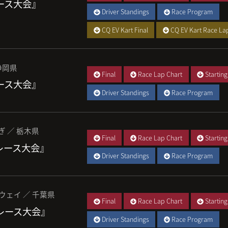
レース大会』
Driver Standings
Race Program
CQ EV Kart Final
CQ EV Kart Race La
静岡県
Final
Race Lap Chart
Starting
レース大会』
Driver Standings
Race Program
ぎ ／ 栃木県
Final
Race Lap Chart
Starting
 レース大会』
Driver Standings
Race Program
ウェイ ／ 千葉県
Final
Race Lap Chart
Starting
 レース大会』
Driver Standings
Race Program