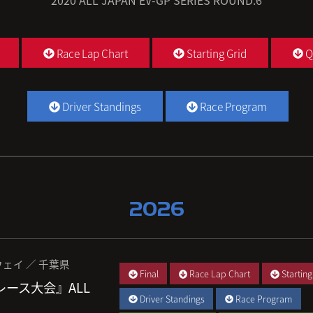
2020 ALL JAPAN EV-GP SERIES ROUND.6
Race Lap Chart
Starting Grid
Q
Driver Standings
Race Program
2026
ェイ ／ 千葉県
Final
Race Lap Chart
Starting
 レース大会』ALL
Driver Standings
Race Program