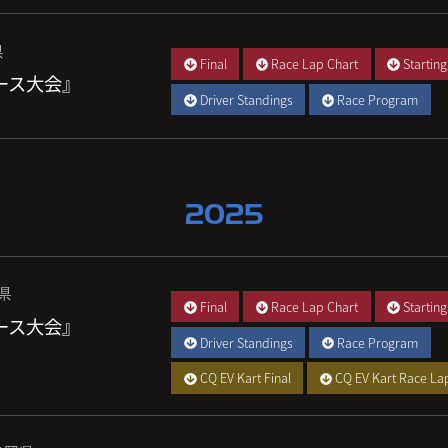
県
Final
Race Lap Chart
Starting
レース大会』
Driver Standings
Race Program
2025
城県
Final
Race Lap Chart
Starting
レース大会』
Driver Standings
Race Program
CQ EV Kart Final
CQ EV Kart Race La