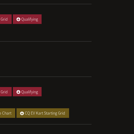
 Grid
Qualifying
 Grid
Qualifying
p Chart
CQ EV Kart Starting Grid