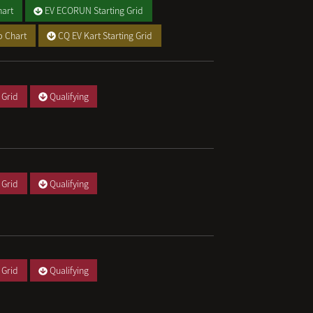
art
EV ECORUN Starting Grid
p Chart
CQ EV Kart Starting Grid
 Grid
Qualifying
 Grid
Qualifying
 Grid
Qualifying