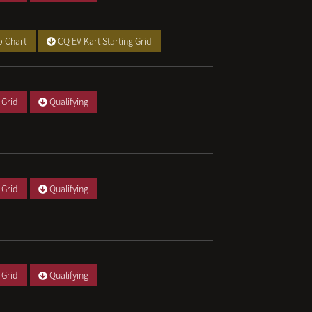
p Chart
CQ EV Kart Starting Grid
 Grid
Qualifying
 Grid
Qualifying
 Grid
Qualifying