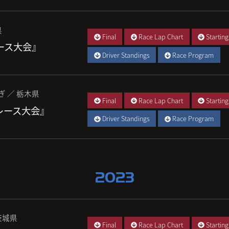
県
Final
Race Lap Chart
Starting
レース大会』
Driver Standings
Race Program
ぎ ／ 栃木県
Final
Race Lap Chart
Starting
 レース大会』
Driver Standings
Race Program
2023
茨城県
Final
Race Lap Chart
Starting