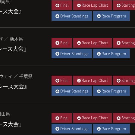
静岡県
Final
Race Lap Chart
Starting
レース大会』
Driver Standings
Race Program
ぎ ／ 栃木県
Final
Race Lap Chart
Starting
 レース大会』
Driver Standings
Race Program
ウェイ ／ 千葉県
Final
Race Lap Chart
Starting
 レース大会』
Driver Standings
Race Program
岡山県
Final
Race Lap Chart
Starting
レース大会』
Driver Standings
Race Program