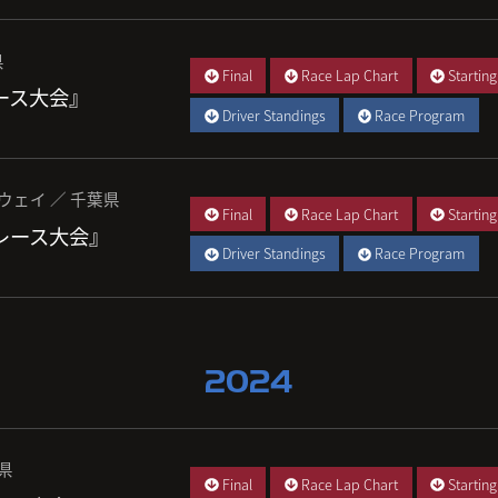
県
Final
Race Lap Chart
Starting
レース大会』
Driver Standings
Race Program
ウェイ ／ 千葉県
Final
Race Lap Chart
Starting
 レース大会』
Driver Standings
Race Program
2024
城県
Final
Race Lap Chart
Starting