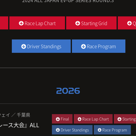
2024 ALL JAPAN EV-GP SERIES ROUND.3
Race Lap Chart
Starting Grid
Q
Driver Standings
Race Program
2026
ェイ ／ 千葉県
Final
Race Lap Chart
Starting
 レース大会』ALL
Driver Standings
Race Program