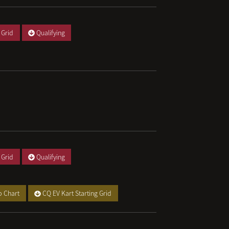
 Grid
Qualifying
 Grid
Qualifying
p Chart
CQ EV Kart Starting Grid