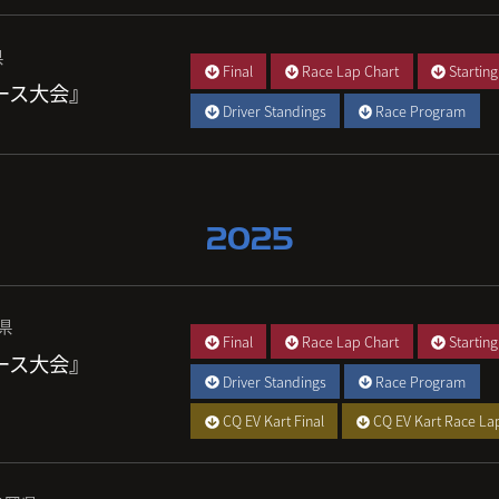
県
Final
Race Lap Chart
Starting
レース大会』
Driver Standings
Race Program
2025
城県
Final
Race Lap Chart
Starting
レース大会』
Driver Standings
Race Program
CQ EV Kart Final
CQ EV Kart Race La