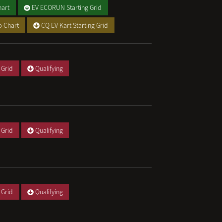
art
EV ECORUN Starting Grid
p Chart
CQ EV Kart Starting Grid
 Grid
Qualifying
 Grid
Qualifying
 Grid
Qualifying