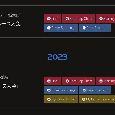
ぎ ／ 栃木県
Final
Race Lap Chart
Starting
 レース大会』
Driver Standings
Race Program
2023
茨城県
Final
Race Lap Chart
Starting
レース大会』
Driver Standings
Race Program
CQ EV Kart Final
CQ EV Kart Race La