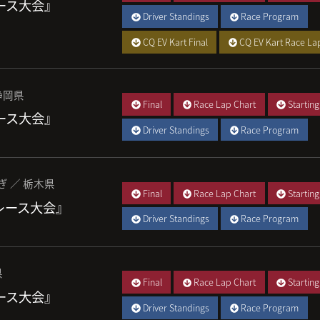
レース大会』
Driver Standings
Race Program
CQ EV Kart Final
CQ EV Kart Race La
静岡県
Final
Race Lap Chart
Starting
レース大会』
Driver Standings
Race Program
ぎ ／ 栃木県
Final
Race Lap Chart
Starting
 レース大会』
Driver Standings
Race Program
県
Final
Race Lap Chart
Starting
レース大会』
Driver Standings
Race Program