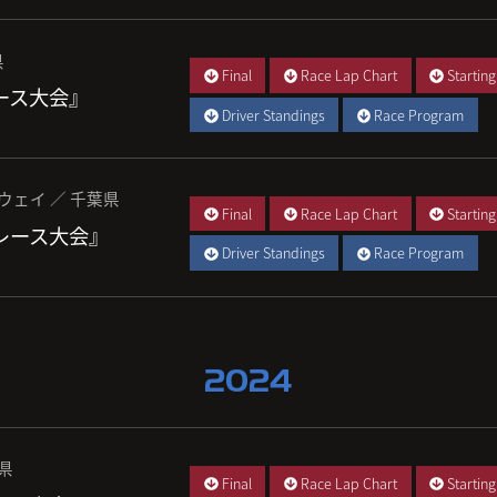
県
Final
Race Lap Chart
Starting
レース大会』
Driver Standings
Race Program
ウェイ ／ 千葉県
Final
Race Lap Chart
Starting
 レース大会』
Driver Standings
Race Program
2024
城県
Final
Race Lap Chart
Starting