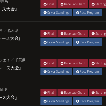
静岡県
Final
Race Lap Chart
Starting
レース大会』
Driver Standings
Race Program
ぎ ／ 栃木県
Final
Race Lap Chart
Starting
 レース大会』
Driver Standings
Race Program
ウェイ ／ 千葉県
Final
Race Lap Chart
Starting
 レース大会』
Driver Standings
Race Program
岡山県
Final
Race Lap Chart
Starting
レース大会』
Driver Standings
Race Program