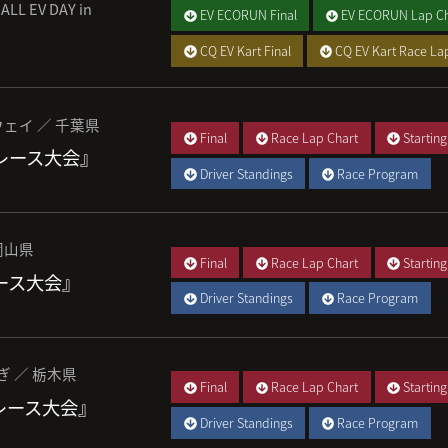
ALL EV DAY in
EV ECORUN Final
EV ECORUN Lap Ch
CQ EV Kart Final
CQ EV Kart Race La
ェイ ／ 千葉県
Final
Race Lap Chart
Starting
 レース大会』
Driver Standings
Race Program
岡山県
Final
Race Lap Chart
Starting
レース大会』
Driver Standings
Race Program
ぎ ／ 栃木県
Final
Race Lap Chart
Starting
 レース大会』
Driver Standings
Race Program