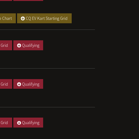
p Chart
CQ EV Kart Starting Grid
 Grid
Qualifying
 Grid
Qualifying
 Grid
Qualifying