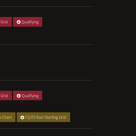
 Grid
Qualifying
 Grid
Qualifying
p Chart
CQ EV Kart Starting Grid