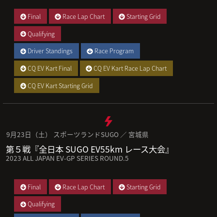
Final
Race Lap Chart
Starting Grid
Qualifying
Driver Standings
Race Program
CQ EV Kart Final
CQ EV Kart Race Lap Chart
CQ EV Kart Starting Grid
9月23日（土） スポーツランドSUGO ／ 宮城県
第５戦『全日本 SUGO EV55km レース大会』
2023 ALL JAPAN EV-GP SERIES ROUND.5
Final
Race Lap Chart
Starting Grid
Qualifying