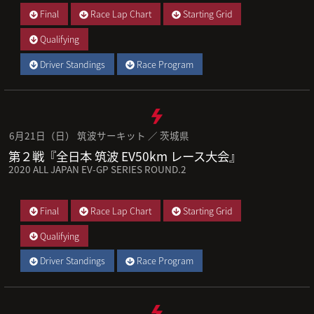
Final
Race Lap Chart
Starting Grid
Qualifying
Driver Standings
Race Program
6月21日（日） 筑波サーキット ／ 茨城県
第２戦『全日本 筑波 EV50km レース大会』
2020 ALL JAPAN EV-GP SERIES ROUND.2
Final
Race Lap Chart
Starting Grid
Qualifying
Driver Standings
Race Program