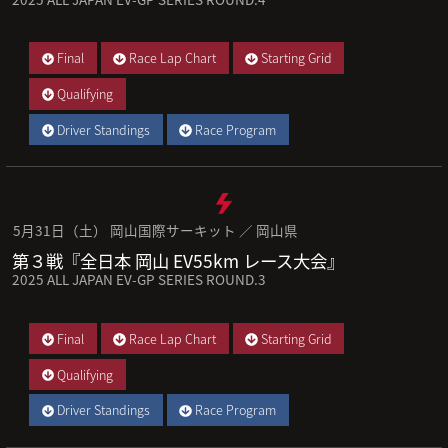
Final
Race Lap Chart
Starting Grid
Qualifying
Driver Standings
Race Program
5月31日（土） 岡山国際サーキット ／ 岡山県
第３戦『全日本 岡山 EV55km レース大会』
2025 ALL JAPAN EV-GP SERIES ROUND.3
Final
Race Lap Chart
Starting Grid
Qualifying
Driver Standings
Race Program