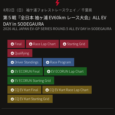
8月2日（日） 袖ケ浦フォレストレースウェイ ／ 千葉県
第５戦『全日本 袖ヶ浦 EV60km レース大会』ALL EV
DAY in SODEGAURA
2026 ALL JAPAN EV-GP SERIES ROUND.5 ALL EV DAY in SODEGAURA
Final
Race Lap Chart
Starting Grid
Qualifying
Driver Standings
Race Program
EV ECORUN Final
EV ECORUN Lap Chart
EV ECORUN Starting Grid
CQ EV Kart Final
CQ EV Kart Race Lap Chart
CQ EV Kart Starting Grid