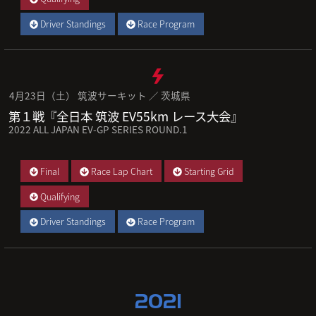
Driver Standings
Race Program
4月23日（土） 筑波サーキット ／ 茨城県
第１戦『全日本 筑波 EV55km レース大会』
2022 ALL JAPAN EV-GP SERIES ROUND.1
Final
Race Lap Chart
Starting Grid
Qualifying
Driver Standings
Race Program
2021