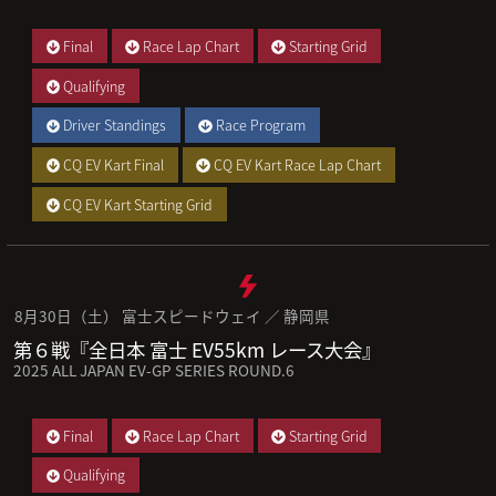
Final
Race Lap Chart
Starting Grid
Qualifying
Driver Standings
Race Program
CQ EV Kart Final
CQ EV Kart Race Lap Chart
CQ EV Kart Starting Grid
8月30日（土） 富士スピードウェイ ／ 静岡県
第６戦『全日本 富士 EV55km レース大会』
2025 ALL JAPAN EV-GP SERIES ROUND.6
Final
Race Lap Chart
Starting Grid
Qualifying