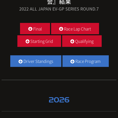
会』結果
2022 ALL JAPAN EV-GP SERIES ROUND.7
Final
Race Lap Chart
Starting Grid
Qualifying
Driver Standings
Race Program
2026