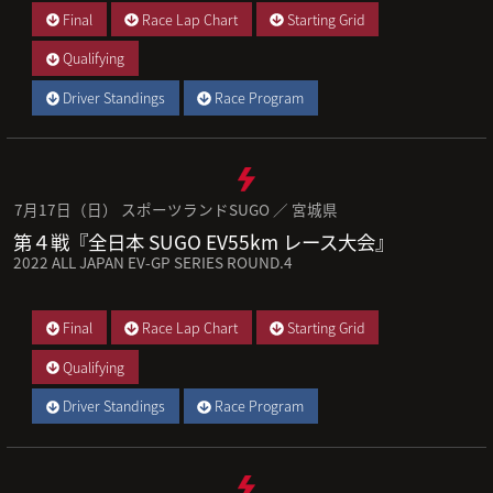
Final
Race Lap Chart
Starting Grid
Qualifying
Driver Standings
Race Program
7月17日（日） スポーツランドSUGO ／ 宮城県
第４戦『全日本 SUGO EV55km レース大会』
2022 ALL JAPAN EV-GP SERIES ROUND.4
Final
Race Lap Chart
Starting Grid
Qualifying
Driver Standings
Race Program