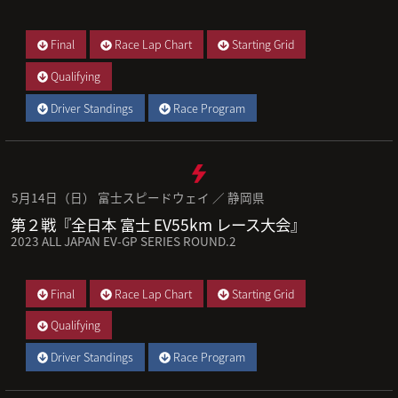
Final
Race Lap Chart
Starting Grid
Qualifying
Driver Standings
Race Program
5月14日（日） 富士スピードウェイ ／ 静岡県
第２戦『全日本 富士 EV55km レース大会』
2023 ALL JAPAN EV-GP SERIES ROUND.2
Final
Race Lap Chart
Starting Grid
Qualifying
Driver Standings
Race Program