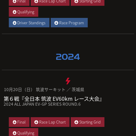
Final
Race Lap Chart
Starting Grid
Qualifying
Driver Standings
Race Program
2024
10月20日（日） 筑波サーキット ／ 茨城県
第６戦『全日本 筑波 EV60km レース大会』
2024 ALL JAPAN EV-GP SERIES ROUND.6
Final
Race Lap Chart
Starting Grid
Qualifying