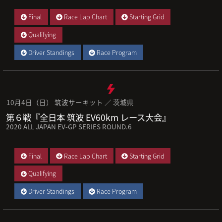
Final
Race Lap Chart
Starting Grid
Qualifying
Driver Standings
Race Program
10月4日（日） 筑波サーキット ／ 茨城県
第６戦『全日本 筑波 EV60km レース大会』
2020 ALL JAPAN EV-GP SERIES ROUND.6
Final
Race Lap Chart
Starting Grid
Qualifying
Driver Standings
Race Program