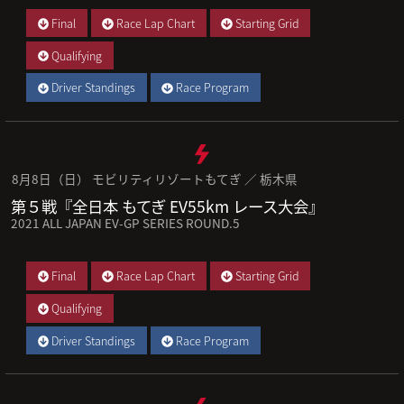
Final
Race Lap Chart
Starting Grid
Qualifying
Driver Standings
Race Program
8月8日（日） モビリティリゾートもてぎ ／ 栃木県
第５戦『全日本 もてぎ EV55km レース大会』
2021 ALL JAPAN EV-GP SERIES ROUND.5
Final
Race Lap Chart
Starting Grid
Qualifying
Driver Standings
Race Program