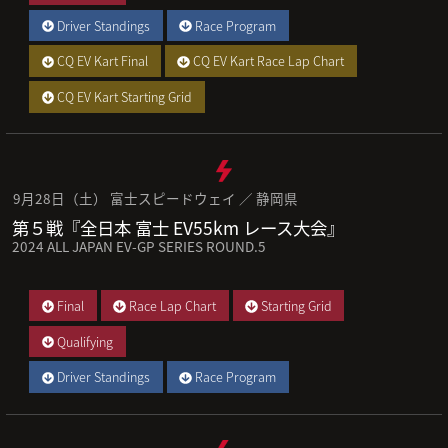
Driver Standings
Race Program
CQ EV Kart Final
CQ EV Kart Race Lap Chart
CQ EV Kart Starting Grid
9月28日（土） 富士スピードウェイ ／ 静岡県
第５戦『全日本 富士 EV55km レース大会』
2024 ALL JAPAN EV-GP SERIES ROUND.5
Final
Race Lap Chart
Starting Grid
Qualifying
Driver Standings
Race Program