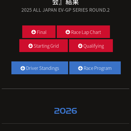
会』結果
2025 ALL JAPAN EV-GP SERIES ROUND.2
Final
Race Lap Chart
Starting Grid
Qualifying
Driver Standings
Race Program
2026