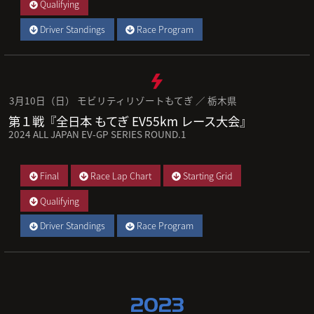
Qualifying
Driver Standings
Race Program
3月10日（日） モビリティリゾートもてぎ ／ 栃木県
第１戦『全日本 もてぎ EV55km レース大会』
2024 ALL JAPAN EV-GP SERIES ROUND.1
Final
Race Lap Chart
Starting Grid
Qualifying
Driver Standings
Race Program
2023