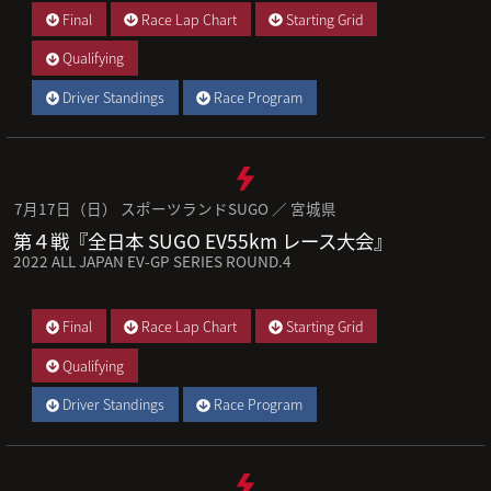
Final
Race Lap Chart
Starting Grid
Qualifying
Driver Standings
Race Program
7月17日（日） スポーツランドSUGO ／ 宮城県
第４戦『全日本 SUGO EV55km レース大会』
2022 ALL JAPAN EV-GP SERIES ROUND.4
Final
Race Lap Chart
Starting Grid
Qualifying
Driver Standings
Race Program