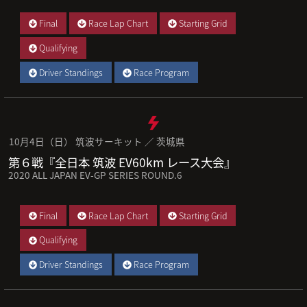
Final
Race Lap Chart
Starting Grid
Qualifying
Driver Standings
Race Program
10月4日（日） 筑波サーキット ／ 茨城県
第６戦『全日本 筑波 EV60km レース大会』
2020 ALL JAPAN EV-GP SERIES ROUND.6
Final
Race Lap Chart
Starting Grid
Qualifying
Driver Standings
Race Program