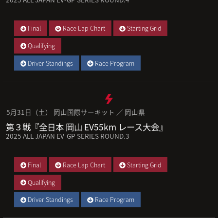
Final
Race Lap Chart
Starting Grid
Qualifying
Driver Standings
Race Program
5月31日（土） 岡山国際サーキット ／ 岡山県
第３戦『全日本 岡山 EV55km レース大会』
2025 ALL JAPAN EV-GP SERIES ROUND.3
Final
Race Lap Chart
Starting Grid
Qualifying
Driver Standings
Race Program