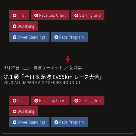
Final
Race Lap Chart
Starting Grid
Qualifying
Driver Standings
Race Program
4月22日（土） 筑波サーキット ／ 茨城県
第１戦『全日本 筑波 EV55km レース大会』
2023 ALL JAPAN EV-GP SERIES ROUND.1
Final
Race Lap Chart
Starting Grid
Qualifying
Driver Standings
Race Program