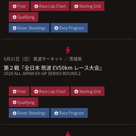
Final
Race Lap Chart
Starting Grid
Qualifying
Driver Standings
Race Program
6月21日（日） 筑波サーキット ／ 茨城県
第２戦『全日本 筑波 EV50km レース大会』
2020 ALL JAPAN EV-GP SERIES ROUND.2
Final
Race Lap Chart
Starting Grid
Qualifying
Driver Standings
Race Program