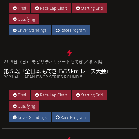
Final
Race Lap Chart
Starting Grid
Qualifying
Driver Standings
Race Program
8月8日（日） モビリティリゾートもてぎ ／ 栃木県
第５戦『全日本 もてぎ EV55km レース大会』
2021 ALL JAPAN EV-GP SERIES ROUND.5
Final
Race Lap Chart
Starting Grid
Qualifying
Driver Standings
Race Program