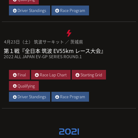
Driver Standings
Race Program
4月23日（土） 筑波サーキット ／ 茨城県
第１戦『全日本 筑波 EV55km レース大会』
2022 ALL JAPAN EV-GP SERIES ROUND.1
Final
Race Lap Chart
Starting Grid
Qualifying
Driver Standings
Race Program
2021