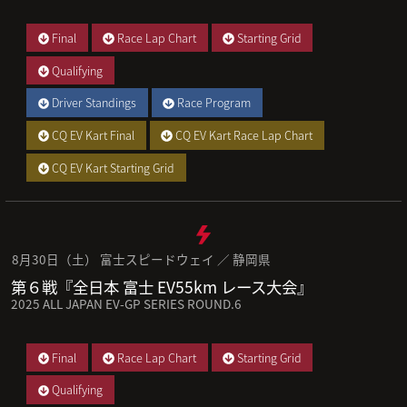
Final
Race Lap Chart
Starting Grid
Qualifying
Driver Standings
Race Program
CQ EV Kart Final
CQ EV Kart Race Lap Chart
CQ EV Kart Starting Grid
8月30日（土） 富士スピードウェイ ／ 静岡県
第６戦『全日本 富士 EV55km レース大会』
2025 ALL JAPAN EV-GP SERIES ROUND.6
Final
Race Lap Chart
Starting Grid
Qualifying