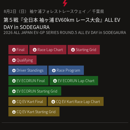
8月2日（日） 袖ケ浦フォレストレースウェイ ／ 千葉県
第５戦『全日本 袖ヶ浦 EV60km レース大会』ALL EV
DAY in SODEGAURA
2026 ALL JAPAN EV-GP SERIES ROUND.5 ALL EV DAY in SODEGAURA
Final
Race Lap Chart
Starting Grid
Qualifying
Driver Standings
Race Program
EV ECORUN Final
EV ECORUN Lap Chart
EV ECORUN Starting Grid
CQ EV Kart Final
CQ EV Kart Race Lap Chart
CQ EV Kart Starting Grid