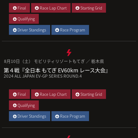
Final
Race Lap Chart
Starting Grid
Qualifying
Driver Standings
Race Program
8月10日（土） モビリティリゾートもてぎ ／ 栃木県
第４戦『全日本 もてぎ EV60km レース大会』
2024 ALL JAPAN EV-GP SERIES ROUND.4
Final
Race Lap Chart
Starting Grid
Qualifying
Driver Standings
Race Program