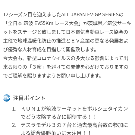
12シーズン目を迎えましたALL JAPAN EV-GP SERIESの
「全日本 筑波 EV55Km レース大会」が茨城県／筑波サーキ
ットをステージと致しまして日本電気自動車レース協会の
主催で地球温暖化防止の推進とＥＶ産業の更なる発展およ
び優秀な人材育成を目指して開催致します。
今大会も、新型コロナウイルスの多大なる影響によって出
来る限りの「３密」を避けての開催を心がけておりますの
でご理解を賜りますようお願い申し上げます。
注目ポイント
ＫＵＮＩが筑波サーキットをポルシェタイカン
でどう攻略するかに期待する！！
テスラモデル３の７台と過去最高台数の参加に
よる総合優勝争いに大注目！！