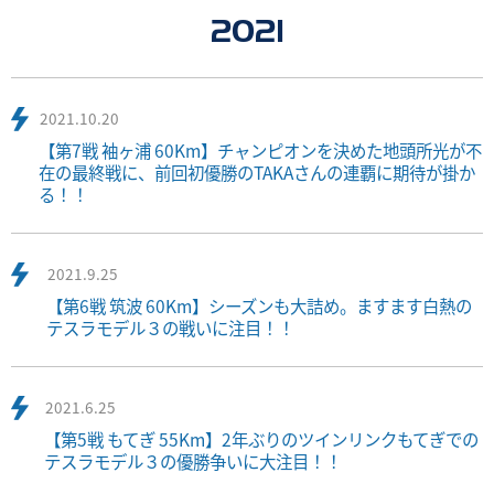
2021
2021.10.20
【第7戦 袖ヶ浦 60Km】チャンピオンを決めた地頭所光が不
在の最終戦に、前回初優勝のTAKAさんの連覇に期待が掛か
る！！
2021.9.25
【第6戦 筑波 60Km】シーズンも大詰め。ますます白熱の
テスラモデル３の戦いに注目！！
2021.6.25
【第5戦 もてぎ 55Km】2年ぶりのツインリンクもてぎでの
テスラモデル３の優勝争いに大注目！！